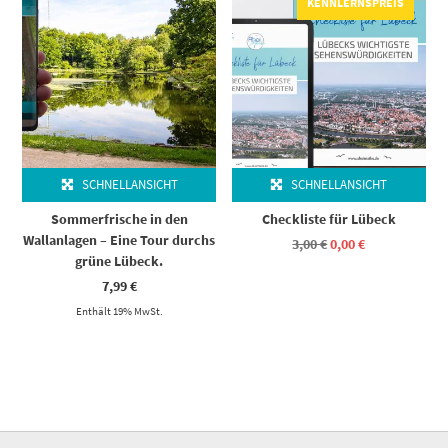
KENNLERNSPREIS
SCHNELLANSICHT
SCHNELLANSICHT
Sommerfrische in den
Checkliste für Lübeck
Wallanlagen – Eine Tour durchs
Ursprünglicher
Aktueller
3,00
€
0,00
€
Preis
Preis
grüne Lübeck.
war:
ist:
3,00 €
0,00 €.
7,99
€
Enthält 19% MwSt.