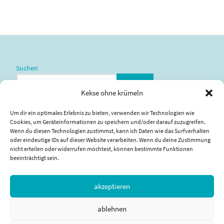
Suchen
SUCHEN
Kekse ohne krümeln
Um dir ein optimales Erlebnis zu bieten, verwenden wir Technologien wie
Impressum
|
Datenschutzerklärung
Cookies, um Geräteinformationen zu speichern und/oder darauf zuzugreifen.
Wenn du diesen Technologien zustimmst, kann ich Daten wie das Surfverhalten
oder eindeutige IDs auf dieser Website verarbeiten. Wenn du deine Zustimmung
nicht erteilen oder widerrufen möchtest, können bestimmte Funktionen
beeinträchtigt sein.
akzeptieren
ablehnen