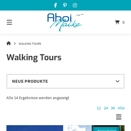
Springe
zum
Inhalt
0
WALKING TOURS
Walking Tours
Nach
Alle 14 Ergebnisse werden angezeigt
Aktualität
12
24
36
Alle
sortiert