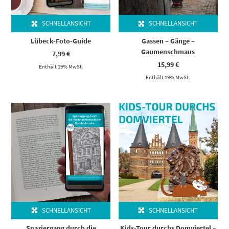
SCHNELLANSICHT
SCHNELLANSICHT
Lübeck-Foto-Guide
Gassen – Gänge –
Gaumenschmaus
7,99
€
15,99
€
Enthält 19% MwSt.
Enthält 19% MwSt.
SCHNELLANSICHT
SCHNELLANSICHT
Spaziergang durch die
Kids-Tour durchs Domviertel –